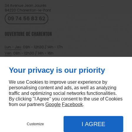
34 Avenue Jean Jaurès
94220
Charenton-le-Pont
09 74 56 83 62
OUVERTURE DE CHARENTON
Lun - Jeu
08h - 12h30 / 14h - 17h
Ven
08h - 12h30 / 14h - 16h
À PROPOS
Your privacy is our priority
Accueil
Mentions légales
Contactez-nous
Plan du site
We use Cookies to improve user experience by
personalising content and ads, as well as analyzing
SUIVEZ-NOUS
traffic and optimizing social networks functionalities.
By clicking "I Agree" you consent to the use of Cookies
from our partners
Google
Facebook
.
I AGREE
Customize