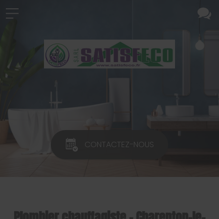
CONTACTEZ-NOUS
Plombier chauffagiste - Charenton-le-