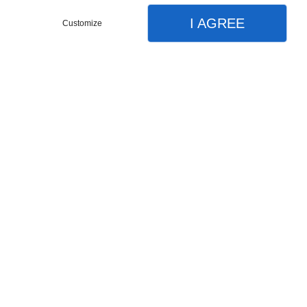
I AGREE
Customize
Pour obtenir un devis,
remplissez le formulaire.
Fiez-vous à nos professionnels
pour réussir la rénovation de
votre salle de bain.
Groupe Satisfeco